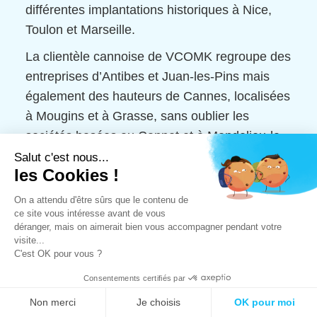
différentes implantations historiques à Nice,
Toulon et Marseille.
La clientèle cannoise de VCOMK regroupe des
entreprises d’Antibes et Juan-les-Pins mais
également des hauteurs de Cannes, localisées
à Mougins et à Grasse, sans oublier les
sociétés basées au Cannet et à Mandelieu-la-
Napoule.
Salut c'est nous...
les Cookies !
VCOMK propose également ses services
On a attendu d'être sûrs que le contenu de
d'
agence de communication à Sophia
ce site vous intéresse avant de vous
Antipolis.
déranger, mais on aimerait bien vous accompagner pendant votre
visite...
C'est OK pour vous ?
Consentements certifiés par
Non merci
Je choisis
OK pour moi