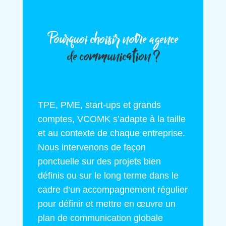
Pourquoi choisir notre agence
de communication ?
TPE, PME, start-ups et grands
comptes, VCOMK s’adapte à la taille
et au contexte de chaque entreprise.
Nous intervenons de façon
ponctuelle sur des projets bien
définis ou sur le long terme dans le
cadre d’un accompagnement régulier
pour définir et mettre en œuvre un
plan de communication globale