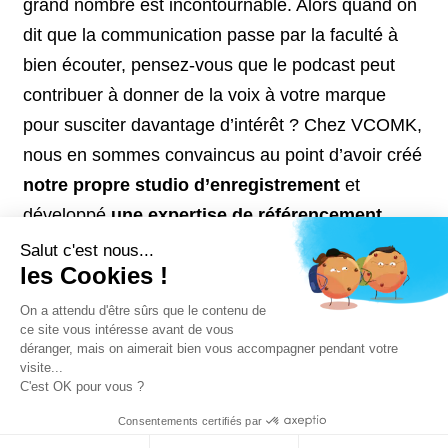
grand nombre est incontournable. Alors quand on
dit que la communication passe par la faculté à
bien écouter, pensez-vous que le podcast peut
contribuer à donner de la voix à votre marque
pour susciter davantage d’intérêt ? Chez VCOMK,
nous en sommes convaincus au point d’avoir créé
notre propre studio d’enregistrement
et
développé
une expertise de référencement
(SEO) sur les différentes plateformes de
Salut c'est nous...
les Cookies !
podcasts dont Google Podcasts
!
On a attendu d'être sûrs que le contenu de
ce site vous intéresse avant de vous
déranger, mais on aimerait bien vous accompagner pendant votre
visite...
C'est OK pour vous ?
© VCOMK
-
Mentions légales
-
Plan du site
Consentements certifiés par
Gestion de la Confidentialité