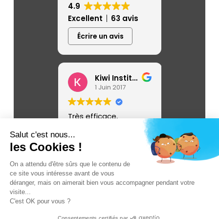
4.9
Excellent
63 avis
Écrire un avis
Angélique de Rocquigny
Kiwi Institute
ût 2025
1 Juin 2017
8 Ao
une
Très efficace,
Une super
pragmatique. Un bon
de pub, d
Salut c'est nous...
ion à
suivi et une équipe
très créati
les Cookies !
 lancer ma
réactive.
place d'un
 choisi
campagne 
Lire la suite
On a attendu d'être sûrs que le contenu de
ès
création de
ce site vous intéresse avant de vous
 et je ne
charte gra
déranger, mais on aimerait bien vous accompagner pendant votre
n ! Leur
logo, flyer
visite...
arketing
publicitaire
C'est OK pour vous ?
© VCOMK
-
Mentions légales
-
Plan du site
r expertise
Merci enco
eur
l'équipe.
Consentements certifiés par