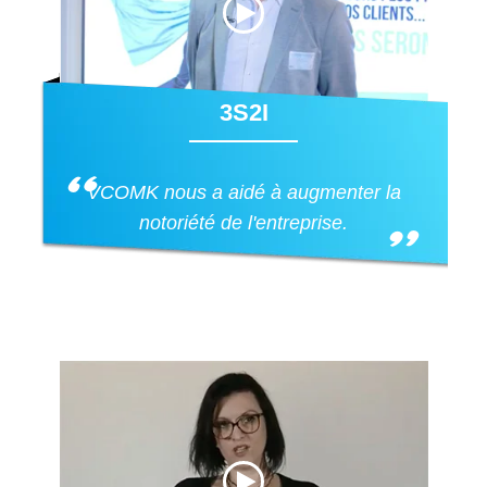
3S2I
VCOMK nous a aidé à augmenter la
notoriété de l'entreprise.